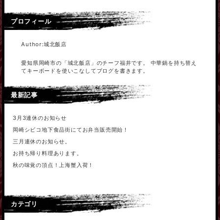
プロフィール
Author:城北飯店
愛知県岡崎市の「城北飯店」のチーフ福井です。 中華鍋を持ち替え
てキーボードを使いこなしてブログを書きます。
最新記事
3月3連休のお知らせ
岡崎シビコ地下食品街にてお弁当販売開始！
三月連休のお知らせ。
お持ち帰り料理あります。
秋の味覚の頂点！上海蟹入荷！
カテゴリ